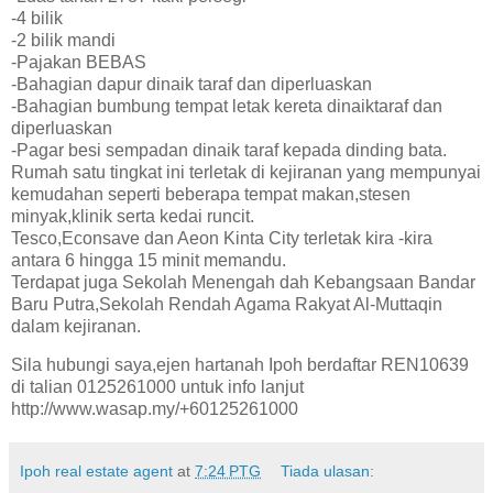
-4 bilik
-2 bilik mandi
-Pajakan BEBAS
-Bahagian dapur dinaik taraf dan diperluaskan
-Bahagian bumbung tempat letak kereta dinaiktaraf dan
diperluaskan
-Pagar besi sempadan dinaik taraf kepada dinding bata.
Rumah satu tingkat ini terletak di kejiranan yang mempunyai
kemudahan seperti beberapa tempat makan,stesen
minyak,klinik serta kedai runcit.
Tesco,Econsave dan Aeon Kinta City terletak kira -kira
antara 6 hingga 15 minit memandu.
Terdapat juga Sekolah Menengah dah Kebangsaan Bandar
Baru Putra,Sekolah Rendah Agama Rakyat Al-Muttaqin
dalam kejiranan.
Sila hubungi saya,ejen hartanah Ipoh berdaftar REN10639
di talian 0125261000 untuk info lanjut
http://www.wasap.my/+60125261000
Ipoh real estate agent
at
7:24 PTG
Tiada ulasan: