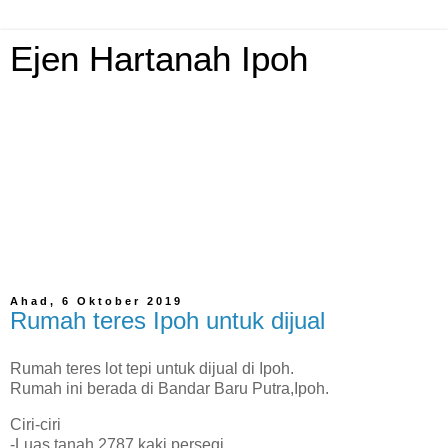
Ejen Hartanah Ipoh
Ejen Hartanah Ipoh.Salam, saya merupakan ejen hartanah
berdaftar atas nama syarikat Oriental Realty (sejak tahun
1988), syarikat kami mempunyai 27 cawangan di suluruh
negara. Pemenang anugerah ejen terbaik,pemenang
Kategori Tanah. Sila hubungi saya jika anda ingin menjual
tanah ,kedai atau kediaman di sekitar Perak atau ingin
mengetahui harga pasaran harta anda. Sila hubungi 012-
5261000 atau email hartanahipoh@gmail.com
Ahad, 6 Oktober 2019
Rumah teres Ipoh untuk dijual
Rumah teres lot tepi untuk dijual di Ipoh.
Rumah ini berada di Bandar Baru Putra,Ipoh.
Ciri-ciri
-Luas tanah 2787 kaki persegi