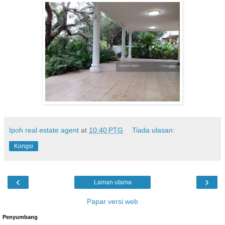
Ipoh real estate agent
at
10:40 PTG
Tiada ulasan:
Kongsi
‹
›
Laman utama
Papar versi web
Penyumbang