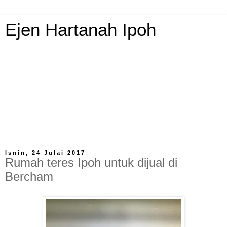
Ejen Hartanah Ipoh
Ejen Hartanah Ipoh.Salam, saya merupakan ejen hartanah
berdaftar atas nama syarikat Oriental Realty (sejak tahun
1988), syarikat kami mempunyai 27 cawangan di suluruh
negara. Pemenang anugerah ejen terbaik,pemenang
Kategori Tanah. Sila hubungi saya jika anda ingin menjual
tanah ,kedai atau kediaman di sekitar Perak atau ingin
mengetahui harga pasaran harta anda. Sila hubungi 012-
5261000 atau email hartanahipoh@gmail.com
Isnin, 24 Julai 2017
Rumah teres Ipoh untuk dijual di
Bercham